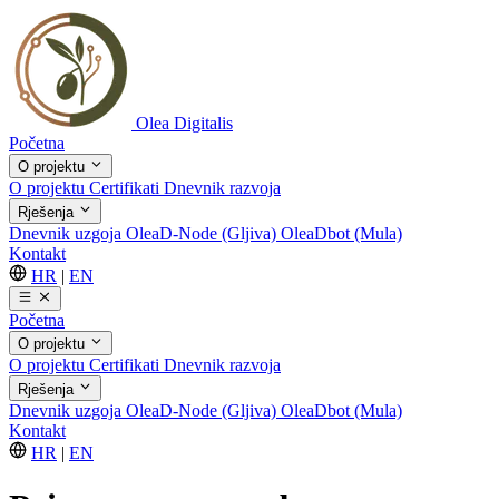
Olea Digitalis
Početna
O projektu
O projektu
Certifikati
Dnevnik razvoja
Rješenja
Dnevnik uzgoja
OleaD-Node (Gljiva)
OleaDbot (Mula)
Kontakt
HR
|
EN
Početna
O projektu
O projektu
Certifikati
Dnevnik razvoja
Rješenja
Dnevnik uzgoja
OleaD-Node (Gljiva)
OleaDbot (Mula)
Kontakt
HR
|
EN