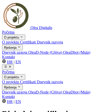
Olea Digitalis
Početna
O projektu
O projektu
Certifikati
Dnevnik razvoja
Rješenja
Dnevnik uzgoja
OleaD-Node (Gljiva)
OleaDbot (Mula)
Kontakt
HR
|
EN
Početna
O projektu
O projektu
Certifikati
Dnevnik razvoja
Rješenja
Dnevnik uzgoja
OleaD-Node (Gljiva)
OleaDbot (Mula)
Kontakt
HR
|
EN