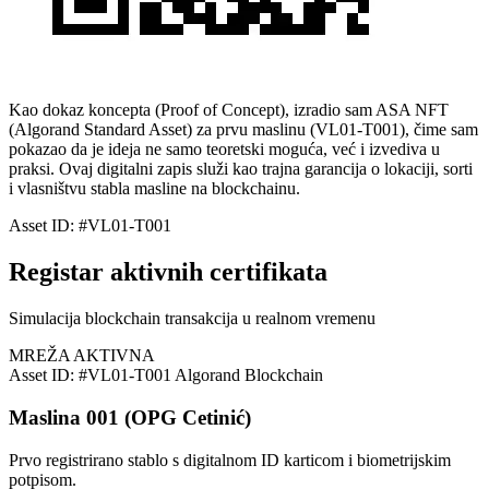
Kao dokaz koncepta (Proof of Concept), izradio sam ASA NFT
(Algorand Standard Asset) za prvu maslinu (VL01-T001), čime sam
pokazao da je ideja ne samo teoretski moguća, već i izvediva u
praksi. Ovaj digitalni zapis služi kao trajna garancija o lokaciji, sorti
i vlasništvu stabla masline na blockchainu.
Asset ID: #VL01-T001
Registar aktivnih certifikata
Simulacija blockchain transakcija u realnom vremenu
MREŽA AKTIVNA
Asset ID: #VL01-T001
Algorand Blockchain
Maslina 001 (OPG Cetinić)
Prvo registrirano stablo s digitalnom ID karticom i biometrijskim
potpisom.