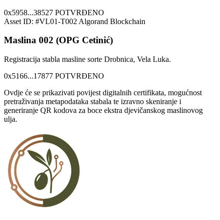
0x5958...38527
POTVRĐENO
Asset ID: #VL01-T002
Algorand Blockchain
Maslina 002 (OPG Cetinić)
Registracija stabla masline sorte Drobnica, Vela Luka.
0x5166...17877
POTVRĐENO
Ovdje će se prikazivati povijest digitalnih certifikata, mogućnost
pretraživanja metapodataka stabala te izravno skeniranje i
generiranje QR kodova za boce ekstra djevičanskog maslinovog
ulja.